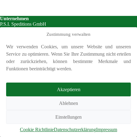
Unternehmen
P.S.I. Speditions GmbH
Sonnenstraße 7
Zustimmung verwalten
85764 Oberschleißheim
Wir verwenden Cookies, um unsere Website und unseren
Kontakt
Service zu optimieren. Wenn Sie Ihre Zustimmung nicht erteilen
Tel.:
+49 (89) 320 69 21
Fax: +49 (89) 320 70 32
oder zurückziehen, können bestimmte Merkmale und
E-Mail:
info@psi-spedition.de
Funktionen beeinträchtigt werden.
24 h für Sie erreichbar
+49 (176) 133 20 141
Akzeptieren
Facebook
Ablehnen
Instagram
AGB
Einstellungen
Cookie Richtlinie (EU)
Datenschutzerklärung
Impressum
Cookie Richtlinie
Datenschutzerklärung
Impressum
Copyright © 2026
P.S.I. Speditions GmbH