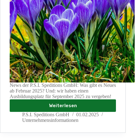
News der P.S.I. Speditions GmbH: Was gibt es Neues
ab Februar 2025? Und: wir haben einen
Ausbildungsplatz für September 2025 zu vergeben!
Weiterlesen
News
im
P.S.I. Speditions GmbH
01.02.2025
Februar
Unternehmensinformationen
2025