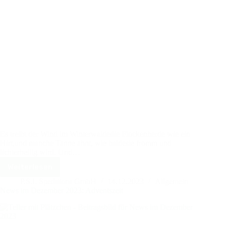
Es treibt der Wind im Winterwaldedie Flockenherde wie ein
Hirt,und manche Tanne ahnt, wie baldesie fromm und
lichterheilig wird. Und…
Weiterlesen
Weihnachten
2023
P.S.I. Speditions GmbH
14.12.2023
Allgemein
News im Dezember 2023: Adventszeit