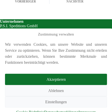
VORHERIGER
NÄCHSTER
Unternehmen
P.S.I. Speditions GmbH
Sonnenstraße 7
Zustimmung verwalten
85764 Oberschleißheim
Wir verwenden Cookies, um unsere Website und unseren
Kontakt
Service zu optimieren. Wenn Sie Ihre Zustimmung nicht erteilen
Tel.:
+49 (89) 320 69 21
Fax: +49 (89) 320 70 32
oder zurückziehen, können bestimmte Merkmale und
E-Mail:
info@psi-spedition.de
Funktionen beeinträchtigt werden.
24 h für Sie erreichbar
+49 (176) 133 20 141
Akzeptieren
Facebook
Ablehnen
Instagram
AGB
Einstellungen
Cookie Richtlinie (EU)
Datenschutzerklärung
Impressum